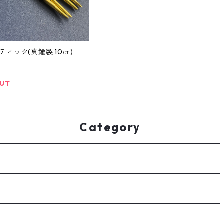
ティック(真鍮製 10㎝)
OUT
Category