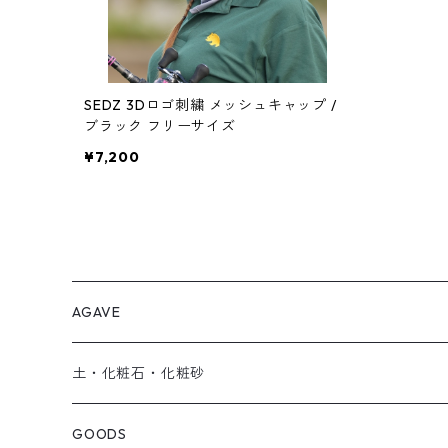
SEDZ 3Dロゴ刺繍 メッシュキャップ /
ブラック フリーサイズ
¥7,200
AGAVE
SEEDRIC Signature
土・化粧石・化粧砂
SEEDRIC Heritage
アガベ用の土
GOODS