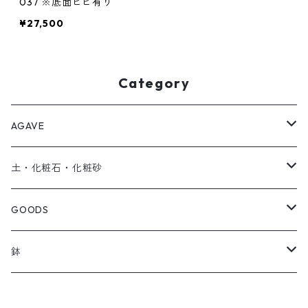
037 ※底面ヒビ有り
¥27,500
Category
AGAVE
SEEDRIC Signature
土・化粧石・化粧砂
SEEDRIC Heritage
アガベ用の土
GOODS
SEEDRIC Scion
化粧石・化粧砂
ソイルスティック
鉢
SEEDRIC Standard
オリジナル製品
草津焼