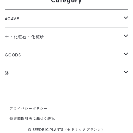
Category
AGAVE
SEEDRIC Signature
土・化粧石・化粧砂
SEEDRIC Heritage
アガベ用の土
GOODS
SEEDRIC Scion
化粧石・化粧砂
ソイルスティック
鉢
SEEDRIC Standard
オリジナル製品
草津焼
2.5号鉢
SEEDRIC Select
アパレル
プライバシーポリシー
特定商取引法に基づく表記
3号鉢
© SEEDRIC PLANTS（セドリックプランツ）