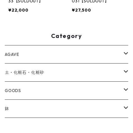
33【SOLDOUT】
031【SOLDOUT】
¥22,000
¥27,500
Category
AGAVE
SEEDRIC Signature
土・化粧石・化粧砂
SEEDRIC Heritage
アガベ用の土
GOODS
SEEDRIC Scion
化粧石・化粧砂
ソイルスティック
鉢
SEEDRIC Standard
オリジナル製品
草津焼