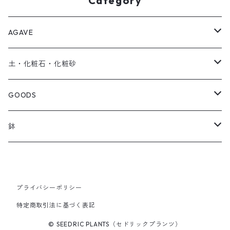
Category
AGAVE
SEEDRIC Signature
土・化粧石・化粧砂
SEEDRIC Heritage
アガベ用の土
GOODS
SEEDRIC Scion
化粧石・化粧砂
ソイルスティック
鉢
SEEDRIC Standard
オリジナル製品
草津焼
2.5号鉢
SEEDRIC Select
アパレル
プライバシーポリシー
特定商取引法に基づく表記
3号鉢
© SEEDRIC PLANTS（セドリックプランツ）