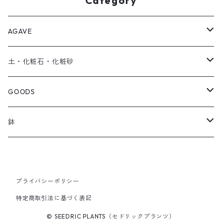
Category
AGAVE
SEEDRIC Signature
土・化粧石・化粧砂
SEEDRIC Heritage
アガベ用の土
GOODS
SEEDRIC Scion
化粧石・化粧砂
ソイルスティック
鉢
SEEDRIC Standard
オリジナル製品
草津焼
2.5号鉢
SEEDRIC Select
アパレル
プライバシーポリシー
特定商取引法に基づく表記
3号鉢
© SEEDRIC PLANTS（セドリックプランツ）