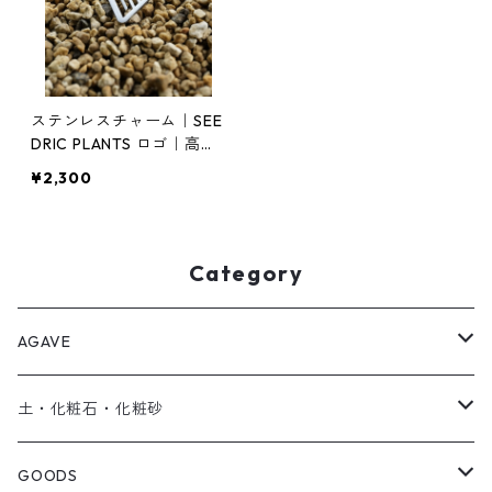
ステンレスチャーム｜SEE
DRIC PLANTS ロゴ｜高耐
久・高級仕上げ 【日本
¥2,300
製】
Category
AGAVE
SEEDRIC Signature
土・化粧石・化粧砂
SEEDRIC Heritage
アガベ用の土
GOODS