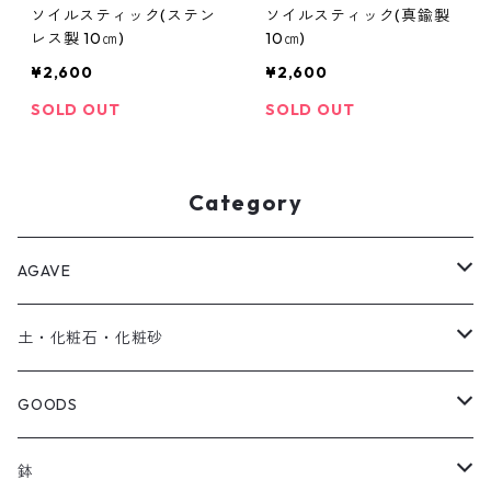
ソイルスティック(ステン
ソイルスティック(真鍮製
レス製 10㎝)
10㎝)
¥2,600
¥2,600
SOLD OUT
SOLD OUT
Category
AGAVE
SEEDRIC Signature
土・化粧石・化粧砂
SEEDRIC Heritage
アガベ用の土
GOODS
SEEDRIC Scion
化粧石・化粧砂
ソイルスティック
鉢