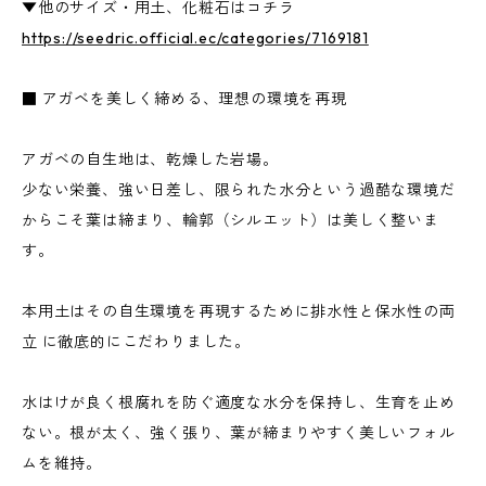
▼他のサイズ・用土、化粧石はコチラ
https://seedric.official.ec/categories/7169181
■ アガベを美しく締める、理想の環境を再現
アガベの自生地は、乾燥した岩場。
少ない栄養、強い日差し、限られた水分という過酷な環境だ
からこそ葉は締まり、輪郭（シルエット）は美しく整いま
す。
本用土はその自生環境を再現するために排水性と保水性の両
立 に徹底的にこだわりました。
水はけが良く根腐れを防ぐ適度な水分を保持し、生育を止め
ない。根が太く、強く張り、葉が締まりやすく美しいフォル
ムを維持。