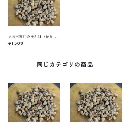
アガベ専用の土2.4L（徒長し
にくいプレミアムブレンド用
¥1,500
土）
同じカテゴリの商品