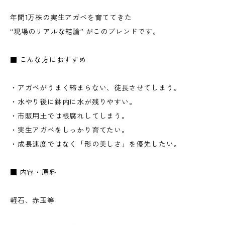
年間1万株の実生アガベを育ててきた
“現場のリアルな結論” がこのブレンドです。
■ こんな方におすすめ
・アガベがうまく締まらない、徒長させてしまう。
・水やり後に鉢内に水が残りやすい。
・市販用土では根腐れしてしまう。
・実生アガベをしっかり育てたい。
・成長速度ではなく「形の美しさ」を優先したい。
■ 内容・原料
軽石、赤玉等