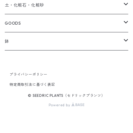
SEEDRIC Signature
土・化粧石・化粧砂
SEEDRIC Heritage
アガベ用の土
GOODS
SEEDRIC Scion
化粧石・化粧砂
ソイルスティック
鉢
SEEDRIC Standard
オリジナル製品
草津焼
プライバシーポリシー
2.5号鉢
SEEDRIC Select
アパレル
特定商取引法に基づく表記
3号鉢
© SEEDRIC PLANTS（セドリックプランツ）
Powered by
3.5号鉢
4号鉢