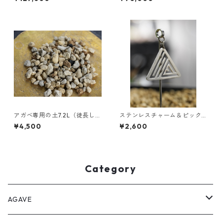
アガベ専用の土7.2L（徒長しに
ステンレスチャーム＆ピック
くいプレミアムブレンド用
セット｜SEEDRIC PLANTS ロ
¥4,500
¥2,600
土）
ゴ｜鉢挿し対応・オールステ
ンレス製
Category
AGAVE