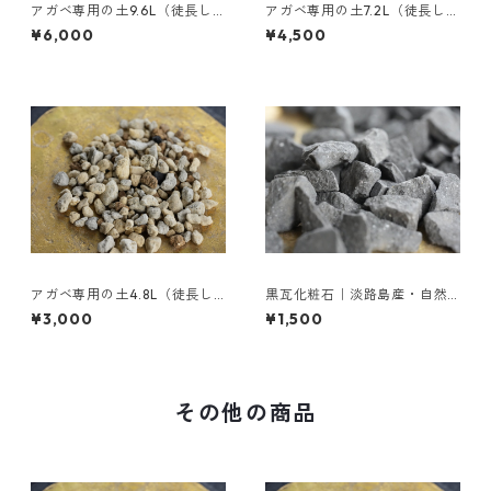
アガベ専用の土9.6L（徒長し
アガベ専用の土7.2L（徒長しに
にくいプレミアムブレンド用
くいプレミアムブレンド用
¥6,000
¥4,500
土）
土）
アガベ専用の土4.8L（徒長し
黒瓦化粧石｜淡路島産・自然
にくいプレミアムブレンド用
黒色｜アガベ・多肉植物に最
¥3,000
¥1,500
土）
適【1L】
その他の商品