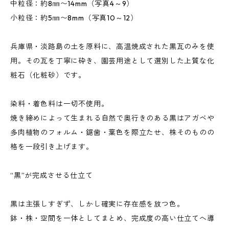
中粒径：約8㎜〜14mm（写真4～9）
小粒径：約5㎜〜8mm（写真10～12）
兵庫県・淡路島の土を原料に、高温焼成された黒瓦のみを使
用。その瓦を丁寧に砕き、園芸用途として選別した上質な化
粧石（化粧砂）です。
染料・着色料は一切不使用。
焼き締めによって生まれる自然で奥行きのある黒はアガベや
多肉植物のフォルム・鋸歯・葉色を際立たせ、株そのものの
格を一段引き上げます。
“黒”が完成させる仕立て
黒は主張しすぎず、しかし確実に存在感を放つ色。
鉢・株・空間を一体としてまとめ、完成度の高い仕立てへ導