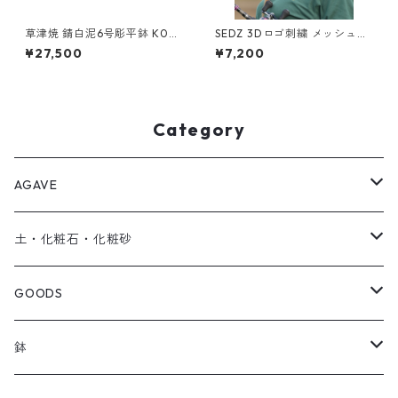
草津焼 錆白泥6号彫平鉢 K031
SEDZ 3Dロゴ刺繍 メッシュキ
【SOLDOUT】
ャップ / ブラック フリーサイ
¥27,500
¥7,200
ズ
Category
AGAVE
SEEDRIC Signature
土・化粧石・化粧砂
SEEDRIC Heritage
アガベ用の土
GOODS
SEEDRIC Scion
化粧石・化粧砂
ソイルスティック
鉢