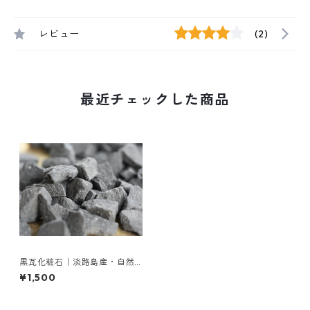
レビュー
(2)
最近チェックした商品
黒瓦化粧石｜淡路島産・自然
黒色｜アガベ・多肉植物に最
¥1,500
適【1L】