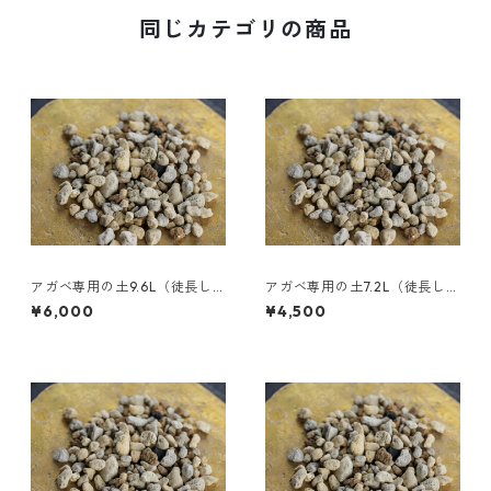
同じカテゴリの商品
アガベ専用の土9.6L（徒長し
アガベ専用の土7.2L（徒長しに
にくいプレミアムブレンド用
くいプレミアムブレンド用
¥6,000
¥4,500
土）
土）