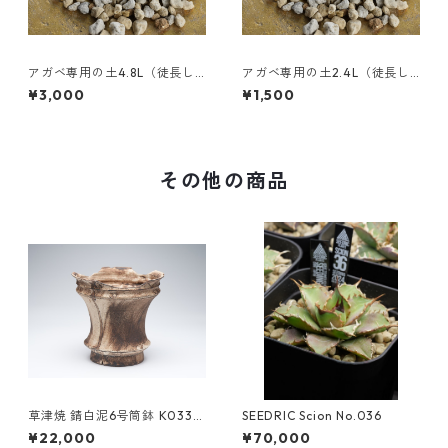
アガベ専用の土4.8L（徒長し
アガベ専用の土2.4L（徒長し
にくいプレミアムブレンド用
にくいプレミアムブレンド用
¥3,000
¥1,500
土）
土）
その他の商品
草津焼 錆白泥6号筒鉢 K033
SEEDRIC Scion No.036
【SOLDOUT】
¥22,000
¥70,000