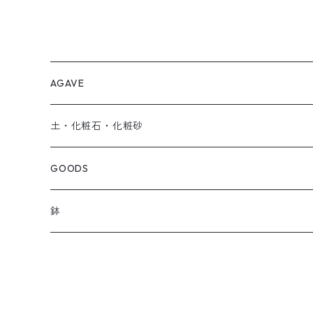
AGAVE
SEEDRIC Signature
土・化粧石・化粧砂
SEEDRIC Heritage
アガベ用の土
GOODS
SEEDRIC Scion
化粧石・化粧砂
ソイルスティック
鉢
SEEDRIC Standard
オリジナル製品
草津焼
2.5号鉢
SEEDRIC Select
アパレル