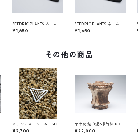
SEEDRIC PLANTS ネームタ
SEEDRIC PLANTS ネームタ
グ NO.4（真鍮 日本製）
グ NO.3（真鍮 日本製）
¥1,650
¥1,650
その他の商品
ステンレスチャーム｜SEED
草津焼 錆白泥6号筒鉢 K033
RIC PLANTS ロゴ｜高耐久・
【SOLDOUT】
¥2,300
¥22,000
高級仕上げ 【日本製】