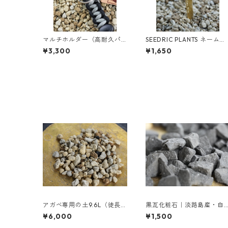
マルチホルダー（高耐久パ
SEEDRIC PLANTS ネームタ
ラシュートコード 4mm）
グ（真鍮 日本製）
¥3,300
¥1,650
アガベ専用の土9.6L（徒長し
黒瓦化粧石｜淡路島産・自
にくいプレミアムブレンド
然黒色｜アガベ・多肉植物
¥6,000
¥1,500
用土）
に最適【1L】