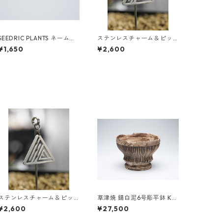
SEEDRIC PLANTS ネームタ
ステンレスチャーム＆ピッ
グ NO.2（真鍮 日本製）
クセット｜SEEDRIC PLANT
¥1,650
¥2,600
S ロゴ｜鉢挿し対応・オール
ステンレス製
ステンレスチャーム＆ピッ
草津焼 錆白泥6号彫平鉢 K0
クセット｜SEEDRIC PLANT
31【SOLDOUT】
¥2,600
¥27,500
S ロゴ｜鉢挿し対応・オール
ステンレス製