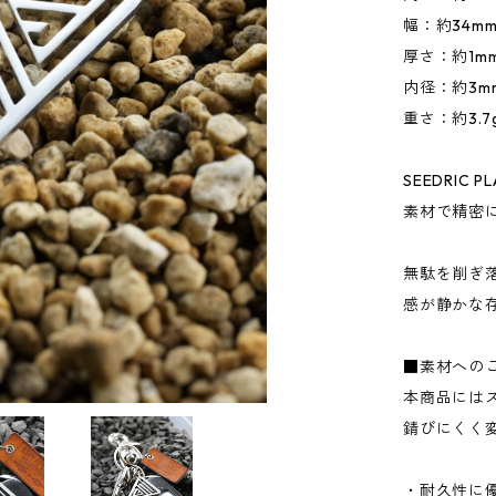
幅：約34m
厚さ：約1m
内径：約3m
重さ：約3.7
SEEDRI
素材で精密
無駄を削ぎ
感が静かな
■素材への
本商品には
錆びにくく
・耐久性に