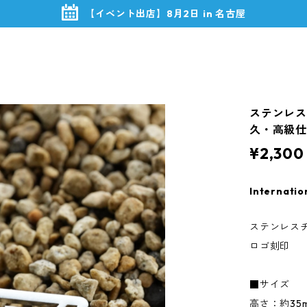
【イベント出店】8月2日 in 名古屋
ステンレスチ
久・高級仕
¥2,300
Internatio
ステンレスチャ
ロゴ刻印
■サイズ
高さ：約35