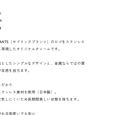
m
m
m
g
C PLANTS（セドリックプランツ）のロゴをステンレス
に再現したオリジナルチャームです。
落としたシンプルなデザインと、金属ならではの質
存在感を放ちます。
こだわり
ステンレス素材を使用（日本製）。
変色しにくいため長期間美しい状態を保ちます。
優れ日常使いでも安心