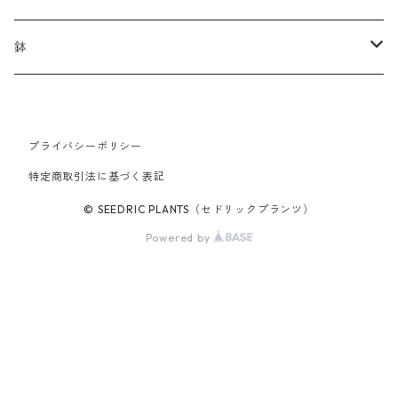
SEEDRIC Scion
化粧石・化粧砂
ソイルスティック
鉢
SEEDRIC Standard
オリジナル製品
草津焼
プライバシーポリシー
2.5号鉢
SEEDRIC Select
アパレル
特定商取引法に基づく表記
3号鉢
© SEEDRIC PLANTS（セドリックプランツ）
Powered by
3.5号鉢
4号鉢
5号鉢