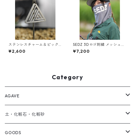
ステンレスチャーム＆ピック
SEDZ 3Dロゴ刺繍 メッシュキ
セット｜SEEDRIC PLANTS ロ
ャップ / ブラック フリーサイ
¥2,600
¥7,200
ゴ｜鉢挿し対応・オールステ
ズ
ンレス製
Category
AGAVE
SEEDRIC Signature
土・化粧石・化粧砂
SEEDRIC Heritage
アガベ用の土
GOODS