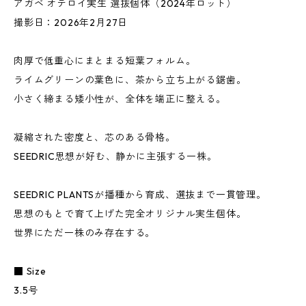
アガベ オテロイ実生 選抜個体（2024年ロット）
撮影日：2026年2月27日
肉厚で低重心にまとまる短葉フォルム。
ライムグリーンの葉色に、茶から立ち上がる鋸歯。
小さく締まる矮小性が、全体を端正に整える。
凝縮された密度と、芯のある骨格。
SEEDRIC思想が好む、静かに主張する一株。
SEEDRIC PLANTSが播種から育成、選抜まで一貫管理。
思想のもとで育て上げた完全オリジナル実生個体。
世界にただ一株のみ存在する。
■ Size
3.5号