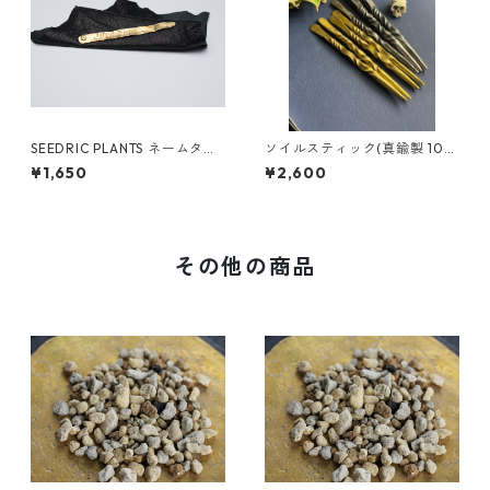
SEEDRIC PLANTS ネームタグ
ソイルスティック(真鍮製 10
NO.2（真鍮 日本製）
㎝)
¥1,650
¥2,600
その他の商品