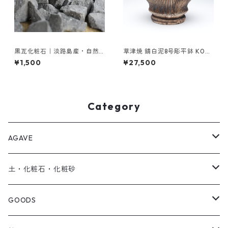
黒瓦化粧石｜淡路島産・自然
草津焼 錆白泥8号彫平鉢 K037
黒色｜アガベ・多肉植物に最
※底面ヒビ有り
¥1,500
¥27,500
適【1L】
Category
AGAVE
SEEDRIC Signature
土・化粧石・化粧砂
SEEDRIC Heritage
アガベ用の土
GOODS